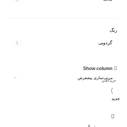
رنگ
گردویی
1
صندلی روکش دار
Show column
10% تخفیف
خرید آنلاین
جدید