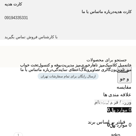
کارت هدیه
کارت هدیه
درباره ما
تماس با ما
09194335331
با کارشناس فروش تماس بگیرید
خانه
مبل کلاسیک
میز ناهارخوری
میز مدیریت
بوفه و کنسول
تخت خواب
میز تلویزیون
گالری تصاویر
وبلاگ
اعطای نمایندگی
درباره ما
تماس با ما
جست
ارسال رایگان برای تمام سفارشات تهران
و جو
مقایسه
علاقه مندی ها
سرویس خواب
ورود / فرم ثبت نام
0
موارد
﷼
0
فیلتر بر اساس برند
0
موارد
﷼
0
arko
1