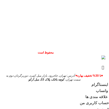
مجموعه مبل آرکو در ابتدای دهه 80 با نام صنعتی رنگ کاری
خسروپور فعالیت خود را در زمینه رنگ کاری مصنوعات و
مبلمان چوبی آغاز نمود و با نیل و اهداف بلند مدت مجموعه در
زمینه ابداع، طراحی و اجرای رنگ های خاص برروی مصنوعات
چوبی با تکیه بر تولید ملی در اواخر دهه 90 با تغییر نام و ثبت به
شرکت مجموعه صنعتی مبل آرکو پا به عرضه و پخش
مصنوعات چوبی گذاشت.
تمامی حقوق این سایت
برای مبل آرکو
طراحی: ❤️MiM❤️​
محفوظ است
♥تا
30% تخفیف بهاره♥
آدرس: تهران، جاجرود، بازار مبل کمرد، دوربرگردان دوم به
سمت تهران،
کوچه باغک، پلاک 33، مبل آرکو
اینستاگرام
واتساپ
علاقه مندی ها
حساب کاربری من
فهرست