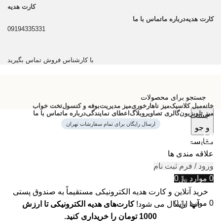
کارت هدیه
کارت هدیه
درباره ما
تماس با ما
09194335331
با کارشناس فروش تماس بگیرید
خانه
مبل کلاسیک
میز ناهارخوری
میز مدیریت
بوفه و کنسول
تخت خواب
میز تلویزیون
گالری تصاویر
وبلاگ
اعطای نمایندگی
درباره ما
تماس با ما
جست
ارسال رایگان برای تمام سفارشات تهران
و جو
کارت هدیه
مقایسه
علاقه مندی ها
ورود / فرم ثبت نام
0
موارد
﷼
0
وودمارت
خرید آنلاین و کارت هدیه الکترونیکی مستقیماً به صندوق پستی
کارت هدیه
0
موارد
﷼
0
آنها ارسال می شود!
کارت‌های هدیه الکترونیکی تا ارزش
1000 تومان را خریداری کنید.